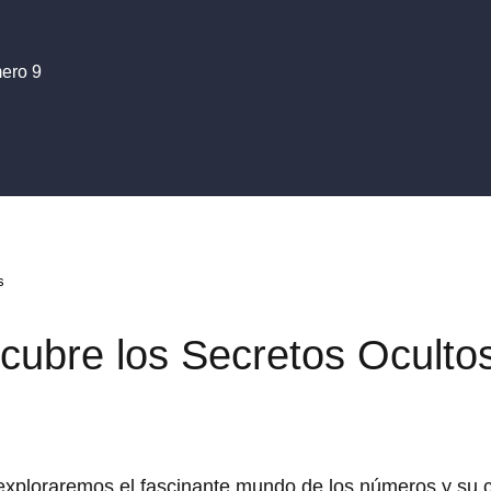
mero 9
s
cubre los Secretos Oculto
 exploraremos el fascinante mundo de los números y su 