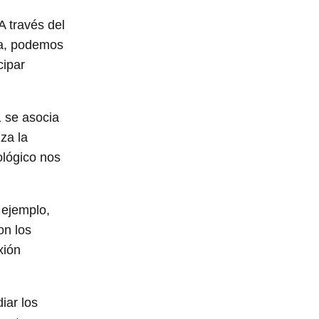
A través del
da, podemos
cipar
1 se asocia
za la
ológico nos
 ejemplo,
on los
xión
iar los