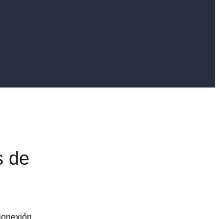
s de
conexión