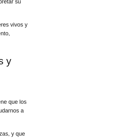
retar su
res vivos y
nto,
s y
ene que los
udarnos a
zas, y que